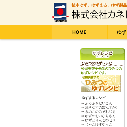
枯木ゆず、ゆずまる、ゆず製品
HOME
ゆず
ひみつのゆずレシピ
松田美智子先生のひみつの
ゆずレシピです。
ゆずまるレシピ
⇒ ふろふきだいこん
⇒ 焼きなすのぽんずがけ
⇒ きのこのみぞれ和え
⇒ ゆずのおいなりさん
⇒ ゆずとりんごのゼリー
⇒ じゃこゆずやっこ