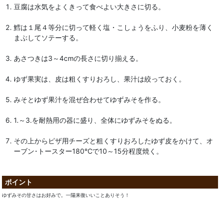
豆腐は水気をよくきって食べよい大きさに切る。
鱈は１尾４等分に切って軽く塩・こしょうをふり、小麦粉を薄く
まぶしてソテーする。
あさつきは3～4cmの長さに切り揃える。
ゆず果実は、皮は粗くすりおろし、果汁は絞っておく。
みそとゆず果汁を混ぜ合わせてゆずみそを作る。
1.～3.を耐熱用の器に盛り、全体にゆずみそをぬる。
その上からピザ用チーズと粗くすりおろしたゆず皮をかけて、オ
ーブン･トースター180℃で10～15分程度焼く。
ポイント
ゆずみその甘さはお好みで。一陽来復いいことありそう！