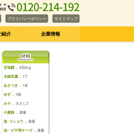
プライバシーポリシー
サイトマップ
ご紹介
企業情報
甘塩鱈
… 4切れg
木綿豆腐
… 1丁
あさつき
… 1本
ゆず
… 1個
みそ
… 大さじ2
小麦粉
… 適量
塩･コショウ
… 適量
油・ピザ用チーズ
… 適量