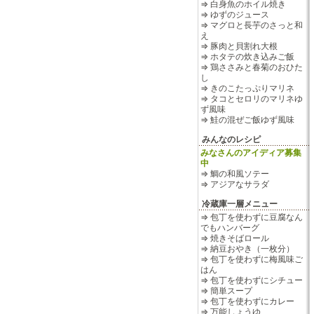
⇒ 白身魚のホイル焼き
⇒ ゆずのジュース
⇒ マグロと長芋のさっと和
え
⇒ 豚肉と貝割れ大根
⇒ ホタテの炊き込みご飯
⇒ 鶏ささみと春菊のおひた
し
⇒ きのこたっぷりマリネ
⇒ タコとセロリのマリネゆ
ず風味
⇒ 鮭の混ぜご飯ゆず風味
みんなのレシピ
みなさんのアイディア募集
中
⇒ 鯛の和風ソテー
⇒ アジアなサラダ
冷蔵庫一層メニュー
⇒ 包丁を使わずに豆腐なん
でもハンバーグ
⇒ 焼きそばロール
⇒ 納豆おやき（一枚分）
⇒ 包丁を使わずに梅風味ご
はん
⇒ 包丁を使わずにシチュー
⇒ 簡単スープ
⇒ 包丁を使わずにカレー
⇒ 万能しょうゆ