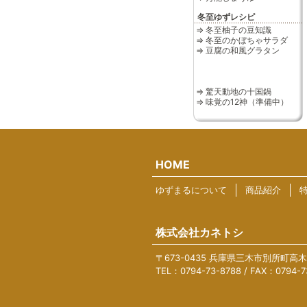
冬至ゆずレシピ
⇒ 冬至柚子の豆知識
⇒ 冬至のかぼちゃサラダ
⇒ 豆腐の和風グラタン
⇒ 驚天動地の十国鍋
⇒ 味覚の12神（準備中）
HOME
ゆずまるについて
商品紹介
株式会社カネトシ
〒673-0435 兵庫県三木市別所町高木5
TEL：0794-73-8788 / FAX：0794-7