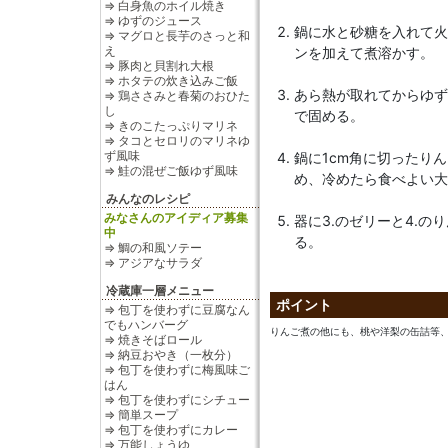
⇒ 白身魚のホイル焼き
⇒ ゆずのジュース
鍋に水と砂糖を入れて火
⇒ マグロと長芋のさっと和
え
ンを加えて煮溶かす。
⇒ 豚肉と貝割れ大根
⇒ ホタテの炊き込みご飯
あら熱が取れてからゆず
⇒ 鶏ささみと春菊のおひた
し
で固める。
⇒ きのこたっぷりマリネ
⇒ タコとセロリのマリネゆ
ず風味
鍋に1cm角に切ったり
⇒ 鮭の混ぜご飯ゆず風味
め、冷めたら食べよい大
みんなのレシピ
みなさんのアイディア募集
器に3.のゼリーと4.
中
る。
⇒ 鯛の和風ソテー
⇒ アジアなサラダ
冷蔵庫一層メニュー
ポイント
⇒ 包丁を使わずに豆腐なん
でもハンバーグ
りんご煮の他にも、桃や洋梨の缶詰等
⇒ 焼きそばロール
⇒ 納豆おやき（一枚分）
⇒ 包丁を使わずに梅風味ご
はん
⇒ 包丁を使わずにシチュー
⇒ 簡単スープ
⇒ 包丁を使わずにカレー
⇒ 万能しょうゆ