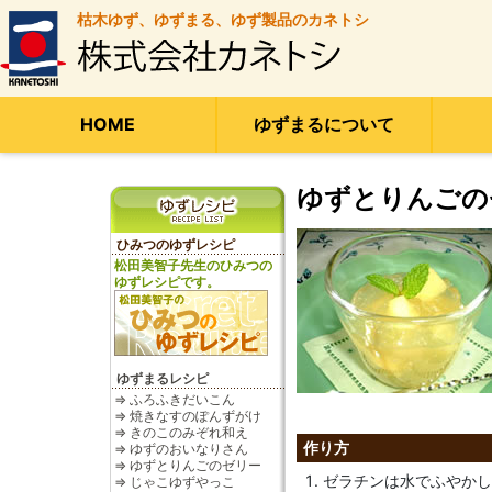
枯木ゆず、ゆずまる、ゆず製品のカネトシ
HOME
ゆずまるについて
ゆずとりんごの
ひみつのゆずレシピ
松田美智子先生のひみつの
ゆずレシピです。
ゆずまるレシピ
⇒ ふろふきだいこん
⇒ 焼きなすのぽんずがけ
⇒ きのこのみぞれ和え
作り方
⇒ ゆずのおいなりさん
⇒ ゆずとりんごのゼリー
ゼラチンは水でふやかし
⇒ じゃこゆずやっこ