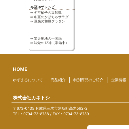
冬至ゆずレシピ
⇒ 冬至柚子の豆知識
⇒ 冬至のかぼちゃサラダ
⇒ 豆腐の和風グラタン
⇒ 驚天動地の十国鍋
⇒ 味覚の12神（準備中）
HOME
ゆずまるについて
商品紹介
特別商品のご紹介
企業情報
株式会社カネトシ
〒673-0435 兵庫県三木市別所町高木592-2
TEL：0794-73-8788 / FAX：0794-73-8789